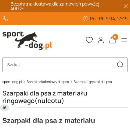
Bezpłatna dostawa dla zamówień powyżej
400 zł
+48 662 432 567
Pn.-Pt. 9-14, 17-19
Produkty 
Otwórz wyszukiwarkę
Szuka
sport-dog.pl
Sprzęt szkoleniowy dla psa
Szarpaki, gryzaki dla psa
Szarpaki dla psa z materiału
ringowego(nulcotu)
16
Szarpaki dla psa z materiału