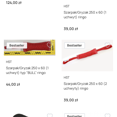
Cena
124,00 zł
PRODUCENT
HST
Szarpak/Gryzak 250 x 60 (1
uchwyt) ringo
Cena
39,00 zł
Bestseller
Bestseller
PRODUCENT
HST
Szarpak/Gryzak 250 x 60 (1
uchwyt) typ "BULL" ringo
PRODUCENT
HST
Szarpak/Gryzak 250 x 60 (2
Cena
44,00 zł
uchwyty) ringo
Cena
39,00 zł
Bestseller