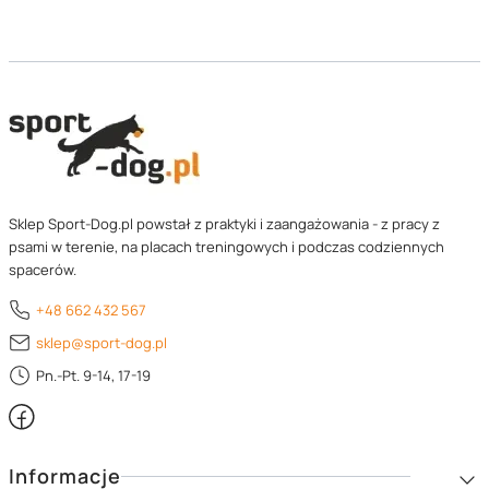
Porady i wskazówki treningowe: szarpaki
ringowe i ich zastosowania
Jak długo powinien trwać trening z szarpakiem?
Sesje z
szarpakiem ringowym
powinny być krótkie, ale
intensywne i zakończone sukcesem psa. Kilka powtórzeń po
kilkanaście sekund wystarczy, by utrzymać wysoką
Sklep Sport-Dog.pl powstał z praktyki i zaangażowania - z pracy z
psami w terenie, na placach treningowych i podczas codziennych
motywację i uniknąć znużenia. Zbyt długi trening prowadzi
spacerów.
do utraty koncentracji i niepotrzebnego napięcia, dlatego
staraj się kończyć ćwiczenie, gdy pies wciąż jest
+48 662 432 567
zaangażowany.
sklep@sport-dog.pl
Pn.-Pt. 9-14, 17-19
Kiedy wprowadzać komendy podczas zabawy
szarpakiem?
Komendy „trzymaj”, „puść” i „koniec” wprowadzaj dopiero
Linki w stopce
Informacje