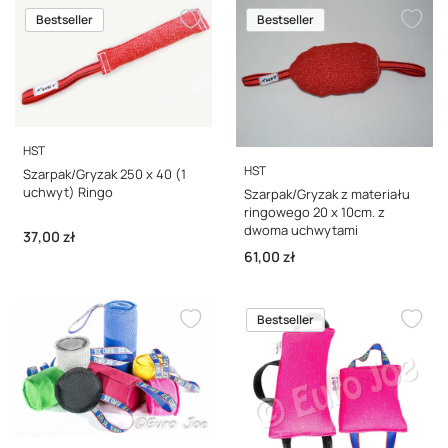
Bestseller
Bestseller
PRODUCENT
HST
PRODUCENT
HST
Szarpak/Gryzak 250 x 40 (1
uchwyt) Ringo
Szarpak/Gryzak z materiału
ringowego 20 x 10cm. z
dwoma uchwytami
Cena
37,00 zł
Cena
61,00 zł
Bestseller