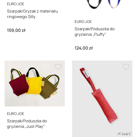
PRODUCENT
EURO JOE
Szarpak/Gryzak z materiału
ringowego Silly
PRODUCENT
EURO JOE
Szarpak/Poduszka do
Cena
159,00 zł
gryzienia „Fluffy”
Cena
124,00 zł
PRODUCENT
EURO JOE
Szarpak/Poduszka do
gryzienia „Just Play”