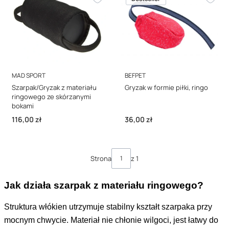
PRODUCENT
PRODUCENT
MAD SPORT
BEFPET
Szarpak/Gryzak z materiału
Gryzak w formie piłki, ringo
ringowego ze skórzanymi
bokami
Cena
Cena
116,00 zł
36,00 zł
Strona
z 1
Jak działa szarpak z materiału ringowego?
Struktura włókien utrzymuje stabilny kształt szarpaka przy
mocnym chwycie. Materiał nie chłonie wilgoci, jest łatwy do