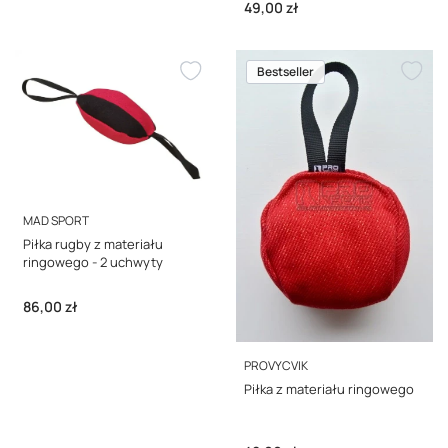
Cena
49,00 zł
Bestseller
PRODUCENT
MAD SPORT
Piłka rugby z materiału
ringowego - 2 uchwyty
Cena
86,00 zł
PRODUCENT
PROVYCVIK
Piłka z materiału ringowego