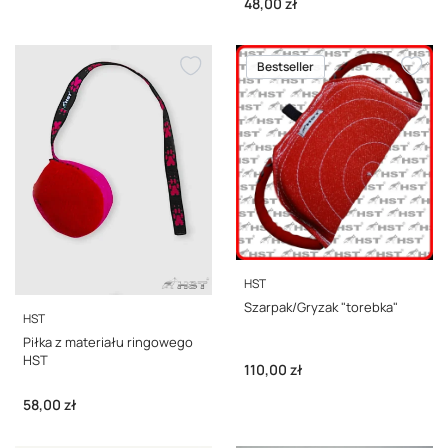
Cena
48,00 zł
Bestseller
PRODUCENT
HST
Szarpak/Gryzak "torebka"
PRODUCENT
HST
Piłka z materiału ringowego
HST
Cena
110,00 zł
Cena
58,00 zł