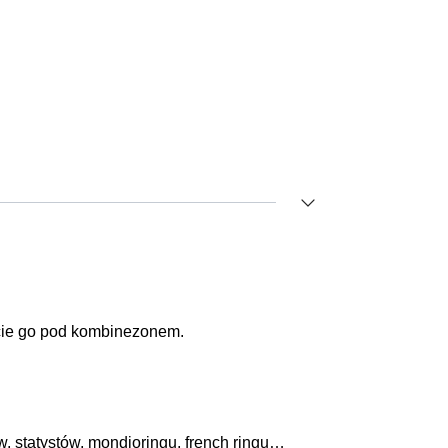
ycie go pod kombinezonem.
, statystów, mondioringu, french ringu…