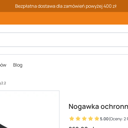
Bezpłatna dostawa dla zamówień powyżej 400 zł
pów
Blog
 2.2
Nogawka ochronna
5.00
(Oceny: 2 