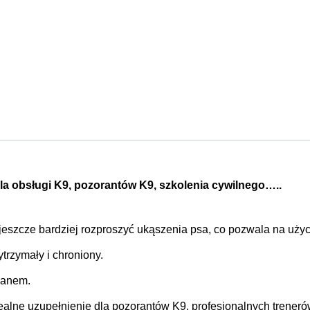
bsługi K9, pozorantów K9, szkolenia cywilnego…..
jeszcze bardziej rozproszyć ukąszenia psa, co pozwala na uż
rzymały i chroniony.
lanem.
lne uzupełnienie dla pozorantów K9, profesjonalnych trenerów