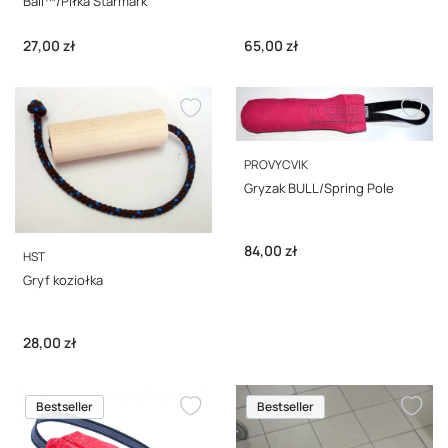
Ball™/Piłka Starmark
Cena
Cena
27,00 zł
65,00 zł
PRODUCENT
PROVYCVIK
Gryzak BULL/Spring Pole
Cena
84,00 zł
PRODUCENT
HST
Gryf koziołka
Cena
28,00 zł
Bestseller
Bestseller