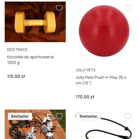
PRODUCENT
DOG TRACE
Koziołek do aportowania
1000 g
PRODUCENT
JOLLY PETS
Cena
115,00 zł
Jolly Pets Push-n-Play 25.4
cm (10'')
Cena
170,00 zł
Bestseller
Bestseller