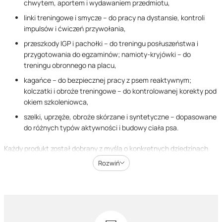
chwytem, aportem i wydawaniem przedmiotu,
linki treningowe i smycze – do pracy na dystansie, kontroli
impulsów i ćwiczeń przywołania,
przeszkody IGP i pachołki – do treningu posłuszeństwa i
przygotowania do egzaminów; namioty-kryjówki – do
treningu obronnego na placu,
kagańce – do bezpiecznej pracy z psem reaktywnym;
kolczatki i obroże treningowe – do kontrolowanej korekty pod
okiem szkoleniowca,
szelki, uprzęże, obroże skórzane i syntetyczne – dopasowane
do różnych typów aktywności i budowy ciała psa.
Każdy produkt został dobrany z myślą o konkretnych dziedzinach
pracy. To między innymi obedience, IGP (dawniej IPO), tropienie
Rozwiń
sportowe (FH), mantrailing, praca K9, trening psów pasterskich,
czyli pasienie, oraz trening miejski i terenowy. Wybieramy wyłącznie
akcesoria, które wytrzymują obciążenia pracy z psem silnie
zmotywowanym, dynamicznym lub pracującym w dużym
pobudzeniu.