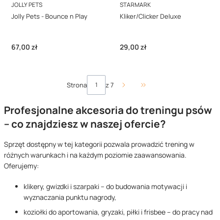
PRODUCENT
PRODUCENT
JOLLY PETS
STARMARK
Jolly Pets - Bounce n Play
Kliker/Clicker Deluxe
Cena
Cena
67,00 zł
29,00 zł
Strona
z 7
Przejdź do ostatniej stro
Profesjonalne akcesoria do treningu psów
– co znajdziesz w naszej ofercie?
Sprzęt dostępny w tej kategorii pozwala prowadzić trening w
różnych warunkach i na każdym poziomie zaawansowania.
Oferujemy:
klikery, gwizdki i szarpaki – do budowania motywacji i
wyznaczania punktu nagrody,
koziołki do aportowania, gryzaki, piłki i frisbee – do pracy nad