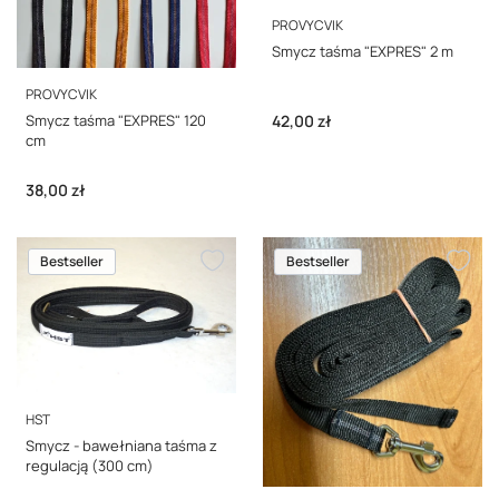
PRODUCENT
PROVYCVIK
Smycz taśma "EXPRES" 2 m
PRODUCENT
PROVYCVIK
Cena
42,00 zł
Smycz taśma "EXPRES" 120
cm
Cena
38,00 zł
Bestseller
Bestseller
PRODUCENT
HST
Smycz - bawełniana taśma z
regulacją (300 cm)