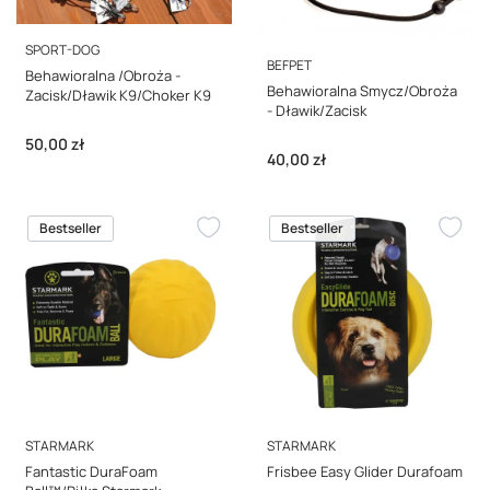
PRODUCENT
SPORT-DOG
PRODUCENT
BEFPET
Behawioralna /Obroża -
Behawioralna Smycz/Obroża
Zacisk/Dławik K9/Choker K9
- Dławik/Zacisk
Cena
50,00 zł
Cena
40,00 zł
Bestseller
Bestseller
PRODUCENT
PRODUCENT
STARMARK
STARMARK
Fantastic DuraFoam
Frisbee Easy Glider Durafoam