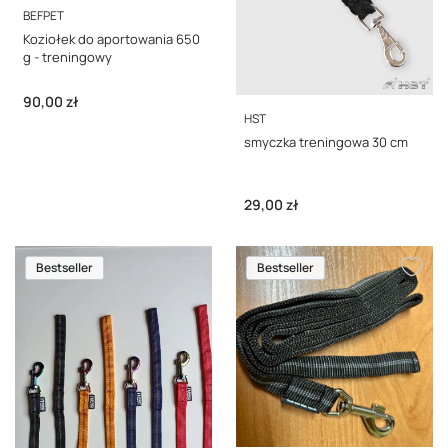
PRODUCENT
BEFPET
Koziołek do aportowania 650
g - treningowy
Cena
90,00 zł
PRODUCENT
HST
smyczka treningowa 30 cm
Cena
29,00 zł
Bestseller
Bestseller