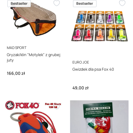
Bestseller
Bestseller
PRODUCENT
MAD SPORT
Gryzak/klin "Motylek" z grubej
juty
PRODUCENT
EURO JOE
Gwizdek dla psa Fox 40
Cena
166,00 zł
Cena
49,00 zł