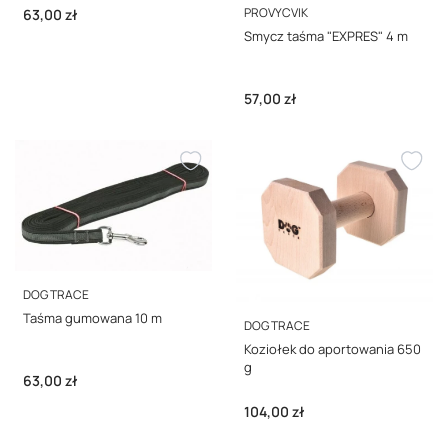
PRODUCENT
PROVYCVIK
Cena
63,00 zł
Smycz taśma "EXPRES" 4 m
Cena
57,00 zł
PRODUCENT
DOG TRACE
Taśma gumowana 10 m
PRODUCENT
DOG TRACE
Koziołek do aportowania 650
g
Cena
63,00 zł
Cena
104,00 zł