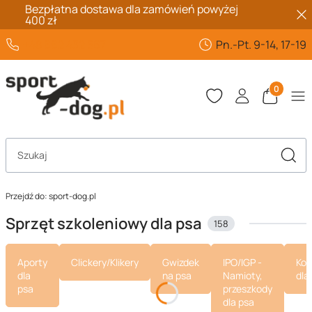
Bezpłatna dostawa dla zamówień powyżej
400 zł
+48 662 432 567
Pn.-Pt. 9-14, 17-19
Produkty 
Otwórz wyszukiwarkę
Szuka
Przejdź do:
sport-dog.pl
Sprzęt szkoleniowy dla psa
158
Aporty
Clickery/Klikery
Gwizdek
IPO/IGP -
Kol
dla
na psa
Namioty,
dla
psa
przeszkody
dla psa