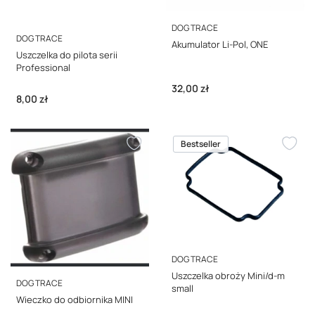
PRODUCENT
DOG TRACE
PRODUCENT
DOG TRACE
Akumulator Li-Pol, ONE
Uszczelka do pilota serii
Professional
Cena
32,00 zł
Cena
8,00 zł
Bestseller
PRODUCENT
DOG TRACE
Uszczelka obroży Mini/d-m
PRODUCENT
DOG TRACE
small
Wieczko do odbiornika MINI