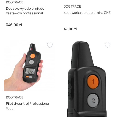
PRODUCENT
DOG TRACE
PRODUCENT
DOG TRACE
Dodatkowy odbiornik do
Ładowarka do odbiornika ONE
zestawów professional
Cena
346,00 zł
Cena
47,00 zł
PRODUCENT
DOG TRACE
Pilot d-control Professional
1000