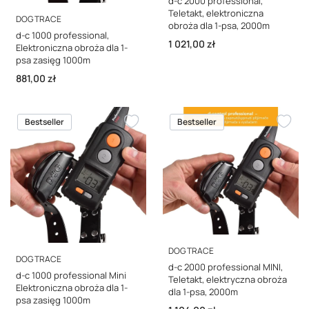
d-c 2000 professional,
Teletakt, elektroniczna
PRODUCENT
DOG TRACE
obroża dla 1-psa, 2000m
d-c 1000 professional,
Cena
1 021,00 zł
Elektroniczna obroża dla 1-
psa zasięg 1000m
Cena
881,00 zł
Bestseller
Bestseller
PRODUCENT
DOG TRACE
PRODUCENT
DOG TRACE
d-c 2000 professional MINI,
d-c 1000 professional Mini
Teletakt, elektryczna obroża
Elektroniczna obroża dla 1-
dla 1-psa, 2000m
psa zasięg 1000m