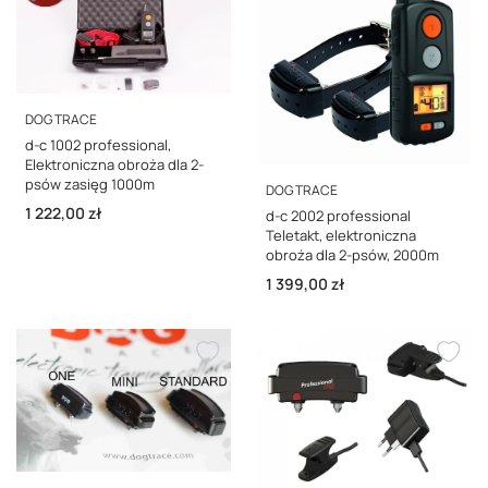
PRODUCENT
DOG TRACE
d-c 1002 professional,
Elektroniczna obroża dla 2-
psów zasięg 1000m
PRODUCENT
DOG TRACE
Cena
1 222,00 zł
d-c 2002 professional
Teletakt, elektroniczna
obroża dla 2-psów, 2000m
Cena
1 399,00 zł