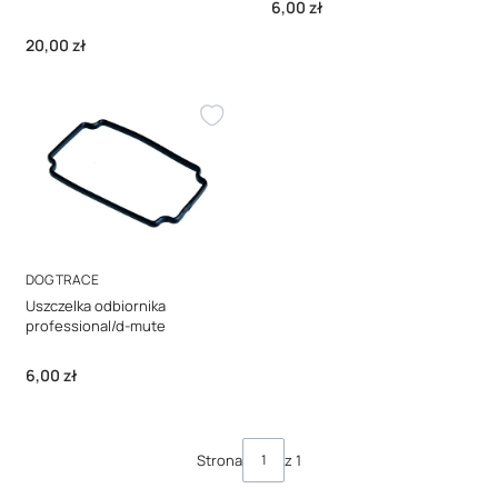
Cena
6,00 zł
Cena
20,00 zł
PRODUCENT
DOG TRACE
Uszczelka odbiornika
professional/d-mute
Cena
6,00 zł
Strona
z 1