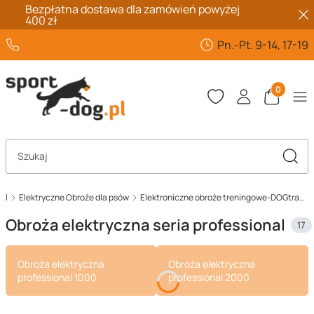
Bezpłatna dostawa dla zamówień powyżej
400 zł
+48 662 432 567
Pn.-Pt. 9-14, 17-19
Produkty 
Otwórz wyszukiwarkę
Szuka
pl
Elektryczne Obroże dla psów
Elektroniczne obroże treningowe-DOGtrace
Obroża elektryczna seria professional
17
Obroża elektryczna
Obroża elektryczna
professional 1000
professional 2000