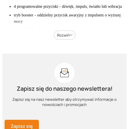
4 programowalne przyciski - dźwięk, impuls, światło lub wibracja
tryb booster - oddzielny przycisk awaryjny z impulsem o wyższej
mocy
światło LED - dla lepszej widoczności psa po zmroku
Rozwiń
wibracja - delikatna forma sygnału w treningu pozytywnym
sygnał dźwiękowy - ostrzeżenie lub komenda głosowa
Liczba
Model
Zasięg
Wyróżnik
psów
d-control 1000
1000 m
1
wersja podstawowa
professional
Zapisz się do naszego newslettera!
d-control 2000
2000 m
1
największy zasięg
professional
Zapisz się na nasz newsletter aby otrzymywać informacje o
nowościach i promocjach
d-control 1000 / 2000
1000 lub
1
kompaktowy odbiornik
MINI
2000 m
d-control 1000 / 2000
1000 lub
odbiornik z akumulatorem
Zapisz się
1