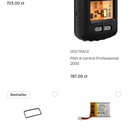
Cena
703,00 zł
PRODUCENT
DOG TRACE
Pilot d-control Professional
2000
Cena
787,00 zł
Bestseller