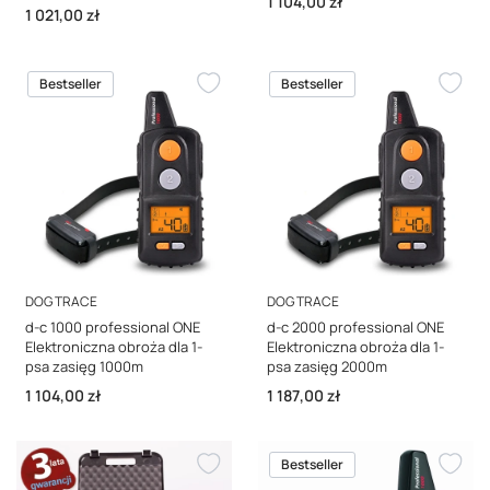
Cena
1 104,00 zł
Cena
1 021,00 zł
Bestseller
Bestseller
PRODUCENT
PRODUCENT
DOG TRACE
DOG TRACE
d-c 1000 professional ONE
d-c 2000 professional ONE
Elektroniczna obroża dla 1-
Elektroniczna obroża dla 1-
psa zasięg 1000m
psa zasięg 2000m
Cena
Cena
1 104,00 zł
1 187,00 zł
Bestseller