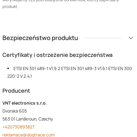
produkt.
Bezpieczeństwo produktu
Certyfikaty i ostrzeżenie bezpieczeństwa
ETSI EN 301 489-1 V1.9.2 ETSI EN 301 489-3 V1.6.1 ETSI EN 300
220-2 V.2.4.1
Producent
VNT electronics s.r.o.
Dvorská 605
563 01 Lanškroun, Czechy
+420730893827
reklamace@dogtrace.com