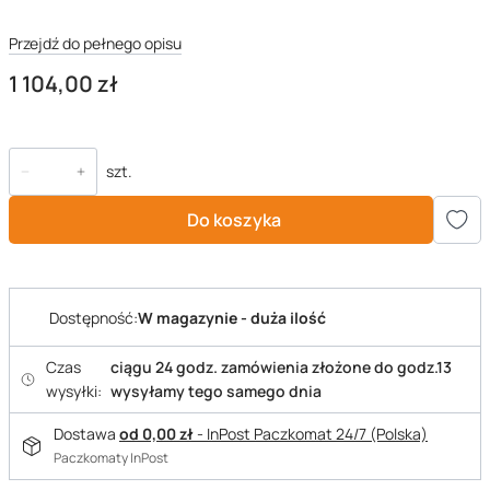
Przejdź do pełnego opisu
Cena
1 104,00 zł
szt.
Do koszyka
Dostępność:
W magazynie - duża ilość
Czas
ciągu 24 godz. zamówienia złożone do godz.13
wysyłki:
wysyłamy tego samego dnia
Dostawa
od 0,00 zł
- InPost Paczkomat 24/7 (Polska)
Paczkomaty InPost