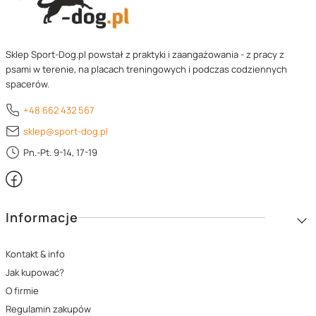
Sklep Sport-Dog.pl powstał z praktyki i zaangażowania - z pracy z
psami w terenie, na placach treningowych i podczas codziennych
spacerów.
+48 662 432 567
sklep@sport-dog.pl
Pn.-Pt. 9-14, 17-19
Linki w stopce
Informacje
Kontakt & info
Jak kupować?
O firmie
Regulamin zakupów