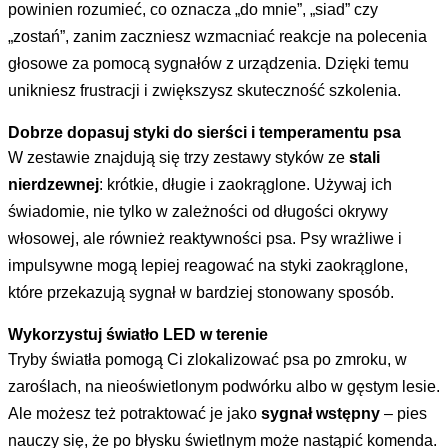
powinien rozumieć, co oznacza „do mnie”, „siad” czy
„zostań”, zanim zaczniesz wzmacniać reakcje na polecenia
głosowe za pomocą sygnałów z urządzenia. Dzięki temu
unikniesz frustracji i zwiększysz skuteczność szkolenia.
Dobrze dopasuj styki do sierści i temperamentu psa
W zestawie znajdują się trzy zestawy styków ze
stali
nierdzewnej
: krótkie, długie i zaokrąglone. Używaj ich
świadomie, nie tylko w zależności od długości okrywy
włosowej, ale również reaktywności psa. Psy wrażliwe i
impulsywne mogą lepiej reagować na styki zaokrąglone,
które przekazują sygnał w bardziej stonowany sposób.
Wykorzystuj światło LED w terenie
Tryby światła pomogą Ci zlokalizować psa po zmroku, w
zaroślach, na nieoświetlonym podwórku albo w gęstym lesie.
Ale możesz też potraktować je jako
sygnał wstępny
– pies
nauczy się, że po błysku świetlnym może nastąpić komenda.