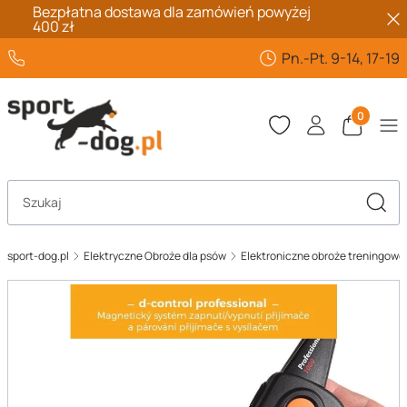
Bezpłatna dostawa dla zamówień powyżej
400 zł
+48 662 432 567
Pn.-Pt. 9-14, 17-19
Produkty 
Otwórz wyszukiwarkę
Szuka
sport-dog.pl
Elektryczne Obroże dla psów
Elektroniczne obroże treningow