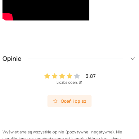
Opinie
3.87
Liczba ocen: 31
Oceń i opisz
Wyświetlane są wszystkie opinie (pozytywne i negatywne). Nie
weryfikujemy, czy pochodzą one od klientów, którzy kupili dany