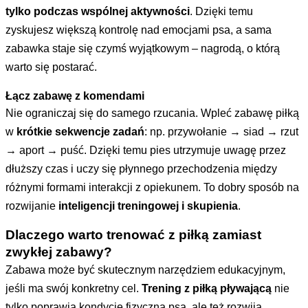
tylko podczas wspólnej aktywności
. Dzięki temu
zyskujesz większą kontrolę nad emocjami psa, a sama
zabawka staje się czymś wyjątkowym – nagrodą, o którą
warto się postarać.
Łącz zabawę z komendami
Nie ograniczaj się do samego rzucania. Wpleć zabawę piłką
w
krótkie sekwencje zadań
: np. przywołanie → siad → rzut
→ aport → puść. Dzięki temu pies utrzymuje uwagę przez
dłuższy czas i uczy się płynnego przechodzenia między
różnymi formami interakcji z opiekunem. To dobry sposób na
rozwijanie
inteligencji treningowej i skupienia
.
Dlaczego warto trenować z piłką zamiast
zwykłej zabawy?
Zabawa może być skutecznym narzędziem edukacyjnym,
jeśli ma swój konkretny cel.
Trening z piłką pływającą
nie
tylko poprawia kondycję fizyczną psa, ale też rozwija