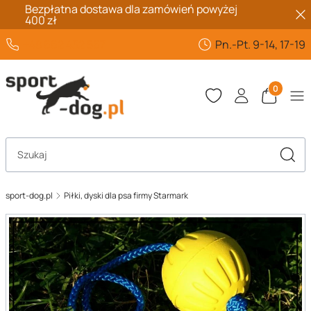
Bezpłatna dostawa dla zamówień powyżej
400 zł
+48 662 432 567
Pn.-Pt. 9-14, 17-19
Produkty 
Otwórz wyszukiwarkę
Szuka
sport-dog.pl
Piłki, dyski dla psa firmy Starmark