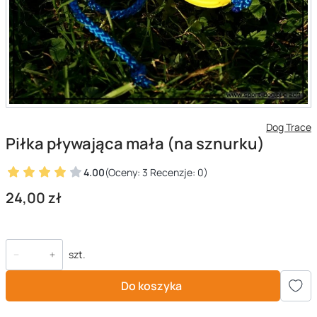
Dog Trace
Piłka pływająca mała (na sznurku)
4.00
(Oceny: 3 Recenzje: 0)
Cena
24,00 zł
szt.
Do koszyka