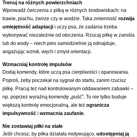
Trenuj na różnych powierzchniach
Wprowadź ćwiczenia z piłką w różnych środowiskach: na
trawie, piachu, żwirze czy w wodzie. Taka zmienność
rozwija
umiejętność adaptacji
i uczy psa, że zadania trzeba
wykonywać niezależnie od otoczenia. Rzucaj piłkę w zarośla
lub do wody – niech pies samodzielnie ją odnajduje,
angażując wzrok, węch i zmysł orientacji.
Wzmacniaj kontrolę impulsów
Dodaj komendy, które uczą psa cierpliwości i opanowania.
Poproś, żeby poczekał na sygnał do startu, zanim rzucisz
piłkę. Pracuj też nad kontrolowanym oddawaniem zabawki –
np. poprzez wyraźną komendę „puść”. To nie tylko buduje
większą kontrolę emocjonalną, ale też
ogranicza
impulsywność
i
wzmacnia zaufanie
.
Nie zostawiaj piłki na stałe
Jeśli chcesz, by piłka działała motywująco,
udostępniaj ją