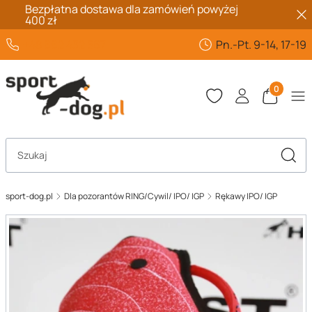
Bezpłatna dostawa dla zamówień powyżej
400 zł
+48 662 432 567
Pn.-Pt. 9-14, 17-19
Produkty 
Otwórz wyszukiwarkę
Szuka
sport-dog.pl
Dla pozorantów RING/Cywil/ IPO/ IGP
Rękawy IPO/ IGP