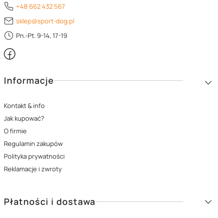
+48 662 432 567
sklep@sport-dog.pl
Pn.-Pt. 9-14, 17-19
Linki w stopce
Informacje
Kontakt & info
Jak kupować?
O firmie
Regulamin zakupów
Polityka prywatności
Reklamacje i zwroty
Płatności i dostawa