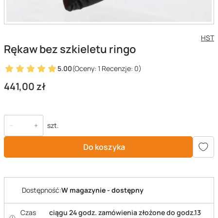
HST
Rękaw bez szkieletu ringo
5.00
(Oceny: 1 Recenzje: 0)
Cena
441,00 zł
szt.
Do koszyka
Dostępność:
W magazynie - dostępny
Czas
ciągu 24 godz. zamówienia złożone do godz.13