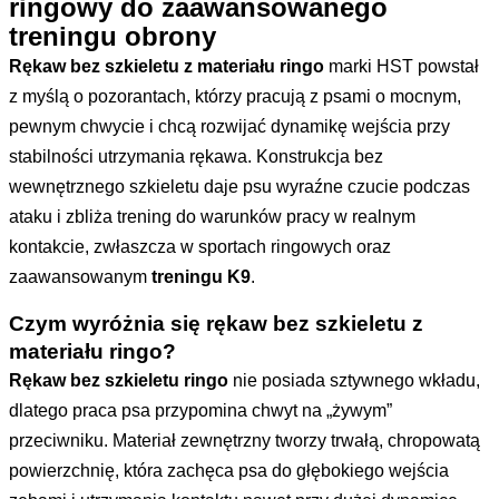
ringowy do zaawansowanego
treningu obrony
Rękaw bez szkieletu z materiału ringo
marki HST powstał
z myślą o pozorantach, którzy pracują z psami o mocnym,
pewnym chwycie i chcą rozwijać dynamikę wejścia przy
stabilności utrzymania rękawa. Konstrukcja bez
wewnętrznego szkieletu daje psu wyraźne czucie podczas
ataku i zbliża trening do warunków pracy w realnym
kontakcie, zwłaszcza w sportach ringowych oraz
zaawansowanym
treningu K9
.
Czym wyróżnia się rękaw bez szkieletu z
materiału ringo?
Rękaw bez szkieletu ringo
nie posiada sztywnego wkładu,
dlatego praca psa przypomina chwyt na „żywym”
przeciwniku. Materiał zewnętrzny tworzy trwałą, chropowatą
powierzchnię, która zachęca psa do głębokiego wejścia