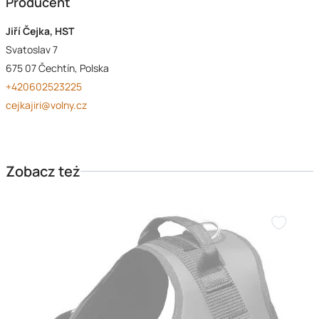
Producent
Jiří Čejka, HST
Svatoslav 7
675 07 Čechtín, Polska
+420602523225
cejkajiri@volny.cz
Zobacz też