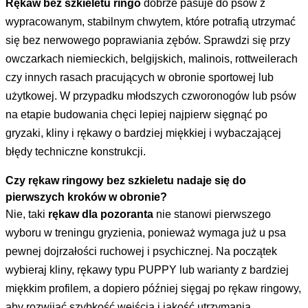
Rękaw bez szkieletu ringo
dobrze pasuje do psów z
wypracowanym, stabilnym chwytem, które potrafią utrzymać
się bez nerwowego poprawiania zębów. Sprawdzi się przy
owczarkach niemieckich, belgijskich, malinois, rottweilerach
czy innych rasach pracujących w obronie sportowej lub
użytkowej. W przypadku młodszych czworonogów lub psów
na etapie budowania chęci lepiej najpierw sięgnąć po
gryzaki, kliny i rękawy o bardziej miękkiej i wybaczającej
błędy techniczne konstrukcji.
Czy rękaw ringowy bez szkieletu nadaje się do
pierwszych kroków w obronie?
Nie, taki
rękaw dla pozoranta
nie stanowi pierwszego
wyboru w treningu gryzienia, ponieważ wymaga już u psa
pewnej dojrzałości ruchowej i psychicznej. Na początek
wybieraj kliny, rękawy typu PUPPY lub warianty z bardziej
miękkim profilem, a dopiero później sięgaj po rękaw ringowy,
aby rozwijać szybkość wejścia i jakość utrzymania.