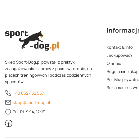
Informacj
Linki w st
Kontakt & info
Jak kupować?
Sklep Sport-Dog.pl powstał z praktyki i
O firmie
zaangażowania - z pracy z psami w terenie, na
Regulamin zaku
placach treningowych i podczas codziennych
Polityka prywatn
spacerów.
Reklamacje i zwr
+48 662 432 567
sklep@sport-dog.pl
Pn.-Pt. 9-14, 17-19