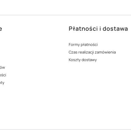
e
Płatności i dostawa
opce
Formy płatności
Czas realizacji zamówienia
Koszty dostawy
pów
ości
oty