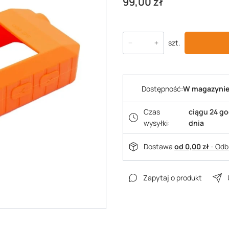
Cena
99,00 zł
szt.
Dostępność:
W magazynie
Czas
ciągu 24 g
wysyłki:
dnia
Dostawa
od 0,00 zł
- Odb
Zapytaj o produkt