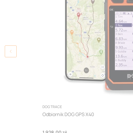
PRODUCENT
DOG TRACE
Odbiornik DOG GPS X40
Cena
1 928,00 zł