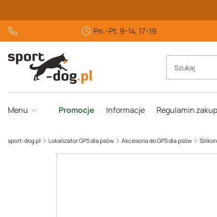
+48 662 432 567
Pn.-Pt. 9-14, 17-19
Menu
Promocje
Informacje
Regulamin zaku
sport-dog.pl
Lokalizator GPS dla psów
Akcesoria do GPS dla psów
Siliko