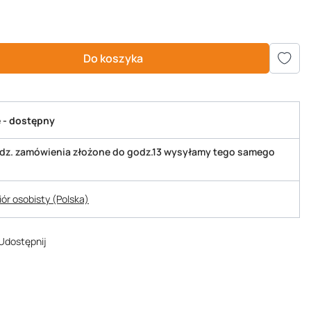
Do koszyka
 - dostępny
odz. zamówienia złożone do godz.13 wysyłamy tego samego
iór osobisty (Polska)
Udostępnij