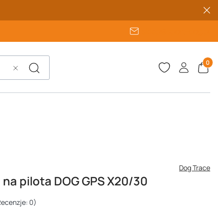
sklep@sport-dog.pl
Produ
Szukaj
Wyczyść
Dog Trace
 na pilota DOG GPS X20/30
Recenzje: 0)