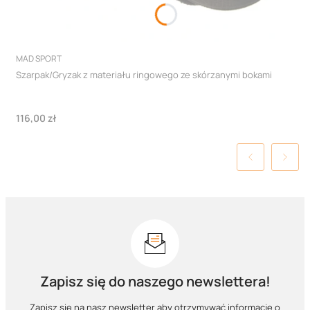
PRODUCENT
MAD SPORT
Szarpak/Gryzak z materiału ringowego ze skórzanymi bokami
Cena
116,00 zł
Zapisz się do naszego newslettera!
Zapisz się na nasz newsletter aby otrzymywać informacje o