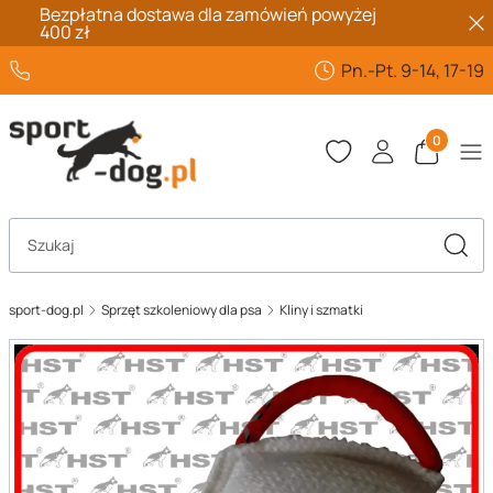
Bezpłatna dostawa dla zamówień powyżej
400 zł
+48 662 432 567
Pn.-Pt. 9-14, 17-19
Produkty 
Otwórz wyszukiwarkę
Szuka
sport-dog.pl
Sprzęt szkoleniowy dla psa
Kliny i szmatki