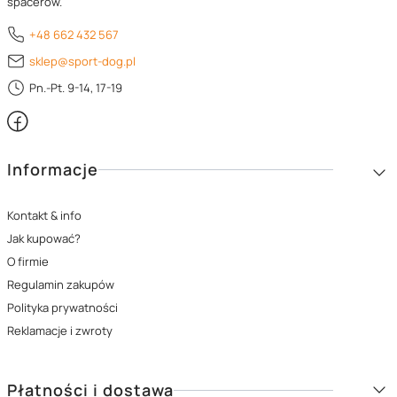
spacerów.
+48 662 432 567
sklep@sport-dog.pl
Pn.-Pt. 9-14, 17-19
Linki w stopce
Informacje
Kontakt & info
Jak kupować?
O firmie
Regulamin zakupów
Polityka prywatności
Reklamacje i zwroty
Płatności i dostawa