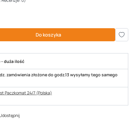
 Recenzje: 0)
Do koszyka
- duża ilość
odz. zamówienia złożone do godz.13 wysyłamy tego samego
ost Paczkomat 24/7 (Polska)
Udostępnij