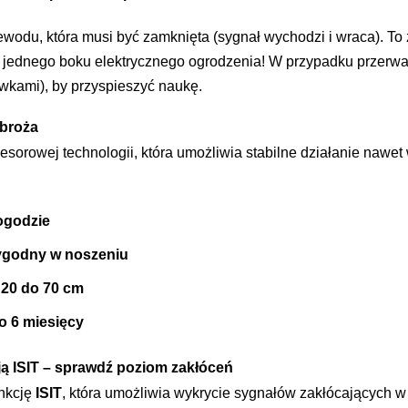
zewodu, która musi być zamknięta (sygnał wychodzi i wraca). To
ć jednego boku elektrycznego ogrodzenia! W przypadku przerwan
ewkami), by przyspieszyć naukę.
broża
cesorowej technologii, która umożliwia stabilne działanie na
ogodzie
 wygodny w noszeniu
 20 do 70 cm
o 6 miesięcy
ą ISIT – sprawdź poziom zakłóceń
nkcję
ISIT
, która umożliwia wykrycie sygnałów zakłócających