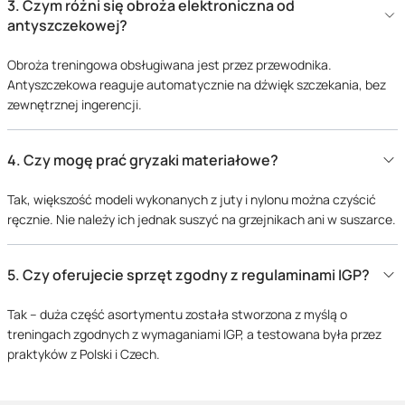
3.
Czym różni się obroża elektroniczna od
antyszczekowej?
Każdy pies pracujący i użytkowy – niezależnie od funkcji, jaką pełni
– wymaga narzędzi umożliwiających pełną kontrolę w zmiennych
Obroża treningowa obsługiwana jest przez przewodnika.
warunkach środowiskowych. Dotyczy to zarówno psów
Antyszczekowa reaguje automatycznie na dźwięk szczekania, bez
tropiących, patrolowych, jak i sportowych, dlatego oferujemy
zewnętrznej ingerencji.
sprzęt, który pomaga w skutecznym zarządzaniu zachowaniem i
pozycją psa w terenie:
4.
Czy mogę prać gryzaki materiałowe?
lokalizatory GPS dla psów pracujących w środowisku
otwartym i zurbanizowanym,
Tak, większość modeli wykonanych z juty i nylonu można czyścić
niewidzialne ogrodzenia, umożliwiające kontrolę
ręcznie. Nie należy ich jednak suszyć na grzejnikach ani w suszarce.
przestrzenną bez stosowania fizycznych barier,
elektroniczne obroże treningowe o wysokiej czułości i
5.
Czy oferujecie sprzęt zgodny z regulaminami IGP?
precyzyjnym sterowaniu
obroże antyszczekowe do pracy nad samokontrolą, nauki
Tak – duża część asortymentu została stworzona z myślą o
wyciszenia oraz dyscypliny
treningach zgodnych z wymaganiami IGP, a testowana była przez
praktyków z Polski i Czech.
„Dobry pozorant wie, że sprzęt to bardzo ważna część komunikacji
z psem. Rękaw, gryzak, poduszka treningowa – wszystko musi być
dostosowane do etapu szkolenia i techniki, jaką budujemy. Zły