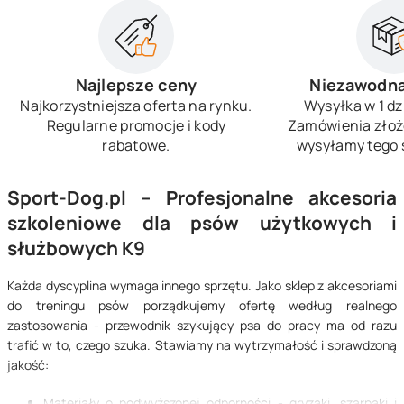
Najlepsze ceny
Niezawodna
Najkorzystniejsza oferta na rynku.
Wysyłka w 1 dz
Regularne promocje i kody
Zamówienia złoż
rabatowe.
wysyłamy tego 
Sport-Dog.pl – Profesjonalne akcesoria
szkoleniowe dla psów użytkowych i
służbowych K9
Każda dyscyplina wymaga innego sprzętu. Jako sklep z akcesoriami
do treningu psów porządkujemy ofertę według realnego
zastosowania - przewodnik szykujący psa do pracy ma od razu
trafić w to, czego szuka. Stawiamy na wytrzymałość i sprawdzoną
jakość:
Materiały o podwyższonej odporności - gryzaki, szarpaki i