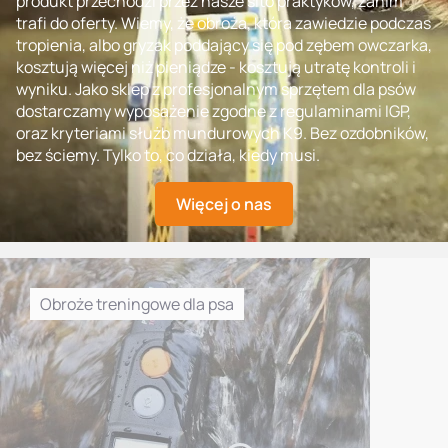
produkt przechodzi przez nasze sito praktyków, zanim
trafi do oferty. Wiemy, że obroża, która zawiedzie podczas
tropienia, albo gryzak poddający się pod zębem owczarka,
kosztują więcej niż pieniądze - kosztują utratę kontroli i
wyniku. Jako sklep z profesjonalnym sprzętem dla psów
dostarczamy wyposażenie zgodne z regulaminami IGP,
oraz kryteriami służb mundurowych K9. Bez ozdobników,
bez ściemy. Tylko to, co działa, kiedy musi.
Więcej o nas
Obroże treningowe dla psa