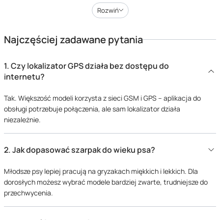
przydatności w pracy terenowej, odporności na obciążenia oraz
Rozwiń
zgodności z technikami stosowanymi w systemach IGP, K9 czy IPO.
Dobieramy sprzęt według jego wartości szkoleniowej oraz
Najczęściej zadawane pytania
sprawdzonej skuteczności w pracy operacyjnej i sportowej.
Skupiamy się na skuteczności i na sprzęcie, który działa bez
1.
Czy lokalizator GPS działa bez dostępu do
zarzutu – w każdych warunkach. Jako zespół ludzi
internetu?
zaangażowanych w pracę z psami sportowymi i służbowymi,
wiemy, co się liczy:
Tak. Większość modeli korzysta z sieci GSM i GPS – aplikacja do
obsługi potrzebuje połączenia, ale sam lokalizator działa
zgodność z systemami IGP, K9, IPO i treningami cywilnymi,
niezależnie.
odporność mechaniczna i dbałość o detale wykonania,
przejrzysty podział produktów pod kątem funkcji i
2.
Jak dopasować szarpak do wieku psa?
zastosowania,
kontakt ze specjalistą, gdy potrzebujesz porady przed
Młodsze psy lepiej pracują na gryzakach miękkich i lekkich. Dla
zakupem
dorosłych możesz wybrać modele bardziej zwarte, trudniejsze do
przechwycenia.
Lokalizatory GPS i elektroniczne obroże
do treningu psów