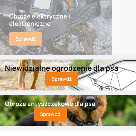
Obroże elektryczne i
elektroniczne
Sprawdź
Niewidzialne ogrodzenie dla psa
Sprawdź
Obroże antyszczekowe dla psa
Sprawdź