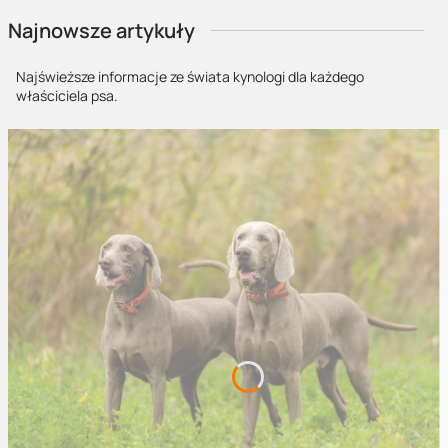
wybór spowalnia progres, a czasem cofa go o tygodnie.”
Najnowsze artykuły
Najświeższe informacje ze świata kynologi dla każdego
właściciela psa.
Gryzaki i szarpaki do treningu – od
podstaw do poziomu zaawansowanego
Skuteczne szkolenie opiera się na przemyślanym doborze narzędzi
stymulujących popęd łupu oraz rozwijających technikę chwytu. W
ofercie Sport-Dog.pl znajdziesz sprzęt, który odpowiada na
potrzeby zarówno w pracy podstawowej, jak i w zaawansowanym
treningu dyscyplin IGP, K9 czy ringowych:
gryzaki wykonane z juty, naturalnej skóry oraz włókien