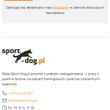
znajdują się:
Zapisując się, akceptujesz nasz ​
Regulamin
​​​ w zakresie dotyczącym
odzież ochronna dla pozorantów i przewodników,
Newslettera
zapewniająca odpowiednią mobilność oraz zabezpieczenie
podczas ćwiczeń frontalnych i kontaktowych
kamizelki treningowe z systemem wielokomorowym,
umożliwiające ergonomiczne rozmieszczenie nagród,
aportów i sprzętu pomocniczego
rękawy, ochraniacze oraz akcesoria do pozoracji, zgodne z
wymaganiami technicznymi treningów IGP, IPO i RING
specjalistyczne elementy wyposażenia ukrytego,
wspomagające kształtowanie reakcji i rozwój instynktu
łupu
Sklep Sport-Dog.pl powstał z praktyki i zaangażowania - z pracy z
psami w terenie, na placach treningowych i podczas codziennych
spacerów.
Zwiń
+48 662 432 567
sklep@sport-dog.pl
Pn.-Pt. 9-14, 17-19