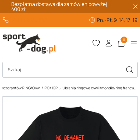
Bezpłatna dostawa dla zamówień powyżej
400 zł
+48 662 432 567
Pn.-Pt. 9-14, 17-19
Produkty 
Otwórz wyszukiwarkę
Szuka
a pozorantów RING/Cywil/ IPO/ IGP
Ubrania ringowe cywil/mondio/ring francuski