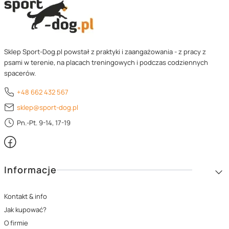
Sklep Sport-Dog.pl powstał z praktyki i zaangażowania - z pracy z
psami w terenie, na placach treningowych i podczas codziennych
spacerów.
+48 662 432 567
sklep@sport-dog.pl
Pn.-Pt. 9-14, 17-19
Linki w stopce
Informacje
Kontakt & info
Jak kupować?
O firmie