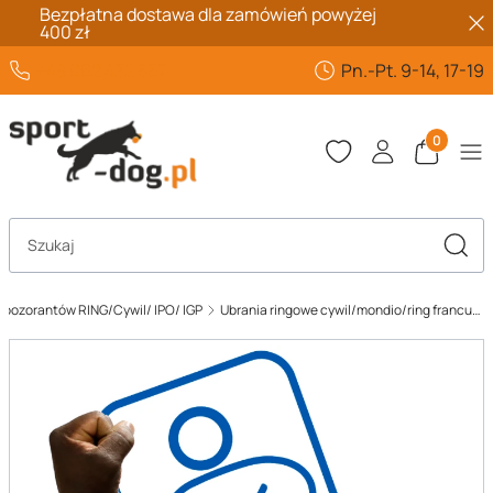
Bezpłatna dostawa dla zamówień powyżej
400 zł
+48 662 432 567
Pn.-Pt. 9-14, 17-19
Produkty 
Otwórz wyszukiwarkę
Szuka
a pozorantów RING/Cywil/ IPO/ IGP
Ubrania ringowe cywil/mondio/ring francuski