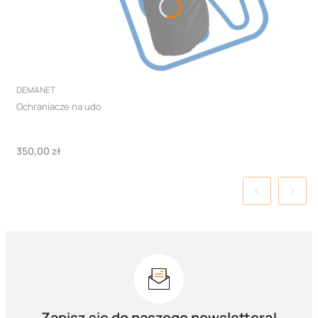
PRODUCENT
DEMANET
Ochraniacze na udo
Cena
350,00 zł
Zapisz się do naszego newslettera!