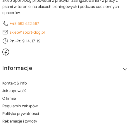
Sklep Sport-Dog.pl powstał z praktyki i zaangażowania - z pracy z
psami w terenie, na placach treningowych i podczas codziennych
spacerów.
+48 662 432 567
sklep@sport-dog.pl
Pn.-Pt. 9-14, 17-19
Linki w stopce
Informacje
Kontakt & info
Jak kupować?
O firmie
Regulamin zakupów
Polityka prywatności
Reklamacje i zwroty